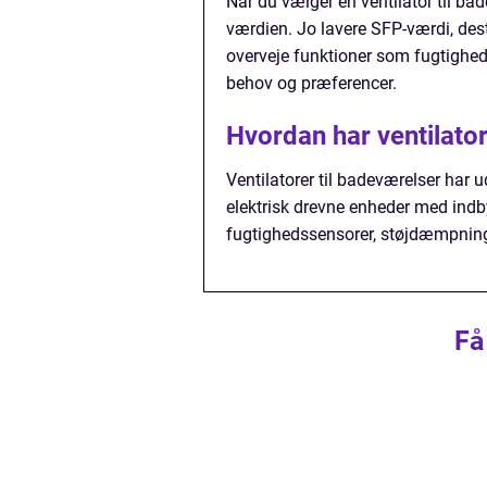
Når du vælger en ventilator til bad
værdien. Jo lavere SFP-værdi, dest
overveje funktioner som fugtighed
behov og præferencer.
Hvordan har ventilator
Ventilatorer til badeværelser har 
elektrisk drevne enheder med ind
fugtighedssensorer, støjdæmpning
Få