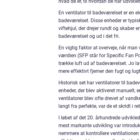
hvad de er, til hvordan de har udviklet
En ventilator til badeværelset er en el
badeværelset. Disse enheder er typisk
viftehjul, der drejer rundt og skaber
badeværelset og ud i det fri.
En vigtig faktor at overveje, når man 
værdien (SFP står for Specific Fan Pow
trække luft ud af badeværelset. Jo la
mere effektivt fjerner den fugt og lugt
Historisk set har ventilatorer til ba
enheder, der blev aktiveret manuelt, e
ventilatorer blev ofte drevet af van
langt fra perfekte, var de et skridt i r
I løbet af det 20. århundrede udvikled
mest markante udvikling var introduk
nemmere at kontrollere ventilationen