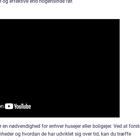
 og effektive end nogensinde før.
ser en nødvendighed for enhver husejer eller boligejer. Ved at forst
enheder og hvordan de har udviklet sig over tid, kan du træffe