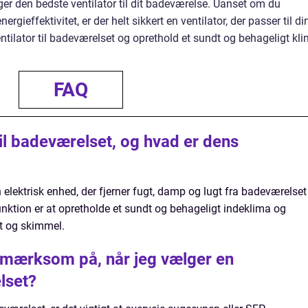
er den bedste ventilator til dit badeværelse. Uanset om du
nergieffektivitet, er der helt sikkert en ventilator, der passer til di
entilator til badeværelset og oprethold et sundt og behageligt kl
FAQ
til badeværelset, og hvad er dens
n elektrisk enhed, der fjerner fugt, damp og lugt fra badeværelset
nktion er at opretholde et sundt og behageligt indeklima og
gt og skimmel.
pmærksom på, når jeg vælger en
elset?