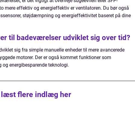
eværelset, er det vigtigt at overveje sugeevnen eller SFP-
o mere effektiv og energieffektiv er ventilatoren. Du bør også
ssensorer, støjdæmpning og energieffektivitet baseret på dine
er til badeværelser udviklet sig over tid?
udviklet sig fra simple manuelle enheder til mere avancerede
byggede motorer. Der er også kommet funktioner som
 og energibesparende teknologi.
 læst flere indlæg her