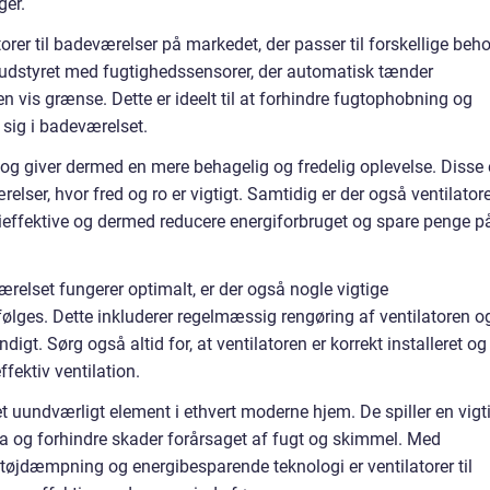
ger.
atorer til badeværelser på markedet, der passer til forskellige beh
r udstyret med fugtighedssensorer, der automatisk tænder
en vis grænse. Dette er ideelt til at forhindre fugtophobning og
sig i badeværelset.
 og giver dermed en mere behagelig og fredelig oplevelse. Disse 
ser, hvor fred og ro er vigtigt. Samtidig er der også ventilatore
rgieffektive og dermed reducere energiforbruget og spare penge p
eværelset fungerer optimalt, er der også nogle vigtige
følges. Dette inkluderer regelmæssig rengøring af ventilatoren o
ndigt. Sørg også altid for, at ventilatoren er korrekt installeret og
fektiv ventilation.
 et uundværligt element i ethvert moderne hjem. De spiller en vigt
ima og forhindre skader forårsaget af fugt og skimmel. Med
tøjdæmpning og energibesparende teknologi er ventilatorer til