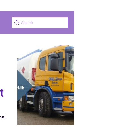
g
t
nel