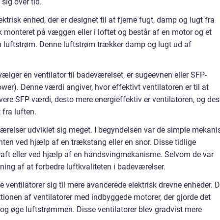
 sig over tid.
ektrisk enhed, der er designet til at fjerne fugt, damp og lugt fra
 monteret på væggen eller i loftet og består af en motor og et
 en luftstrøm. Denne luftstrøm trækker damp og lugt ud af
vælger en ventilator til badeværelset, er sugeevnen eller SFP-
er). Denne værdi angiver, hvor effektivt ventilatoren er til at
vere SFP-værdi, desto mere energieffektiv er ventilatoren, og des
 fra luften.
deværelser udviklet sig meget. I begyndelsen var de simple mekani
nten ved hjælp af en trækstang eller en snor. Disse tidlige
dkraft eller ved hjælp af en håndsvingmekanisme. Selvom de var
etning af at forbedre luftkvaliteten i badeværelser.
e ventilatorer sig til mere avancerede elektrisk drevne enheder. 
tionen af ventilatorer med indbyggede motorer, der gjorde det
 og øge luftstrømmen. Disse ventilatorer blev gradvist mere