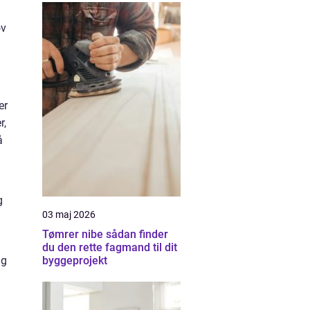
ov
er
r,
å
g
03 maj 2026
Tømrer nibe sådan finder
du den rette fagmand til dit
ig
byggeprojekt