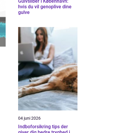
Gulvsliber i København:
hvis du vil genoplive dine
gulve
04 juni 2026
Indboforsikring tips der
giver dig bedre tryghed i