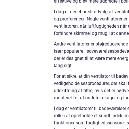
effektive og blev mere udbredte i boli
I dag er der et bredt udvalg af ventil
og præferencer. Nogle ventilatorer e
ventilatoren, når luftfugtigheden når 
forhindre skimmel og mug i at danne 
Andre ventilatorer er støjreducerende
især populære i soveværelsesbadeværel
der er designet til at være mere ene
lang sigt.
For at sikre, at din ventilator til bad
vedligeholdelsesprocedurer, der skal 
udskiftning af filtre, hvis det er nødve
monteret for at undgå lækager og inef
I dag er ventilatorer til badeværelser
rolle i at opretholde et sundt indekl
funktioner som fugtighedssensorer, s