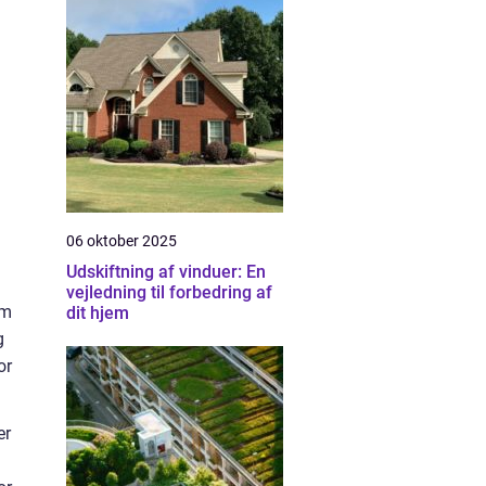
06 oktober 2025
Udskiftning af vinduer: En
vejledning til forbedring af
om
dit hjem
g
or
er