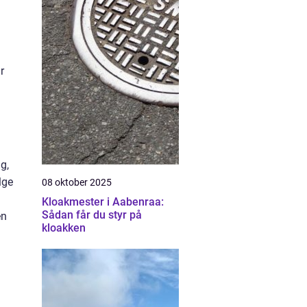
r
g,
lge
08 oktober 2025
Kloakmester i Aabenraa:
Sådan får du styr på
en
kloakken