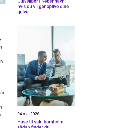
Gulvsliber i København:
hvis du vil genoplive dine
gulve
e
n
an
Når
n
a
04 maj 2026
Huse til salg bornholm
sådan finder du