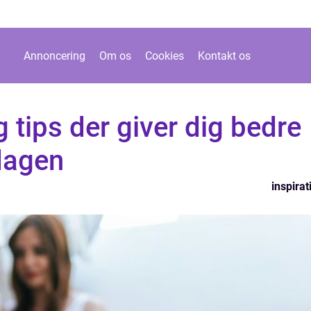
Annoncering
Om os
Cookies
Kontakt os
 tips der giver dig bedre
dagen
inspirat