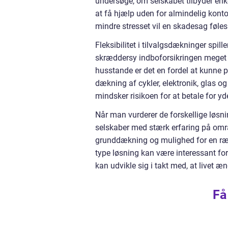
undersøge, om selskabet tilbyder enk
at få hjælp uden for almindelig kontor
mindre stresset vil en skadesag føles
Fleksibilitet i tilvalgsdækninger spil
skræddersy indboforsikringen meget 
husstande er det en fordel at kunne p
dækning af cykler, elektronik, glas o
mindsker risikoen for at betale for yd
Når man vurderer de forskellige løsn
selskaber med stærk erfaring på omr
grunddækning og mulighed for en ræk
type løsning kan være interessant for 
kan udvikle sig i takt med, at livet æn
Få