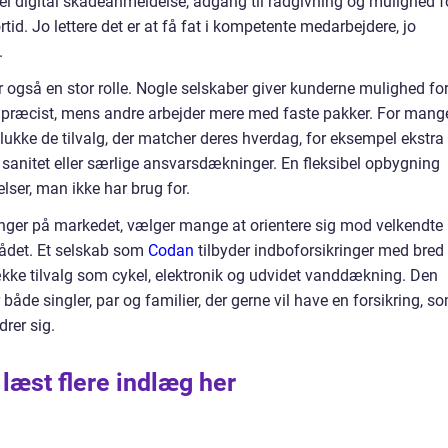
el digital skadeanmeldelse, adgang til rådgivning og mulighed f
tid. Jo lettere det er at få fat i kompetente medarbejdere, jo
.
ler også en stor rolle. Nogle selskaber giver kunderne mulighed for
præcist, mens andre arbejder mere med faste pakker. For mang
lukke de tilvalg, der matcher deres hverdag, for eksempel ekstra
g sanitet eller særlige ansvarsdækninger. En fleksibel opbygning
elser, man ikke har brug for.
inger på markedet, vælger mange at orientere sig mod velkendte
ådet. Et selskab som
Codan
tilbyder indboforsikringer med bred
ke tilvalg som cykel, elektronik og udvidet vanddækning. Den
både singler, par og familier, der gerne vil have en forsikring, s
drer sig.
 læst flere indlæg her