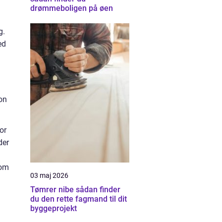
drømmeboligen på øen
g.
ed
son
or
der
som
03 maj 2026
Tømrer nibe sådan finder
du den rette fagmand til dit
byggeprojekt