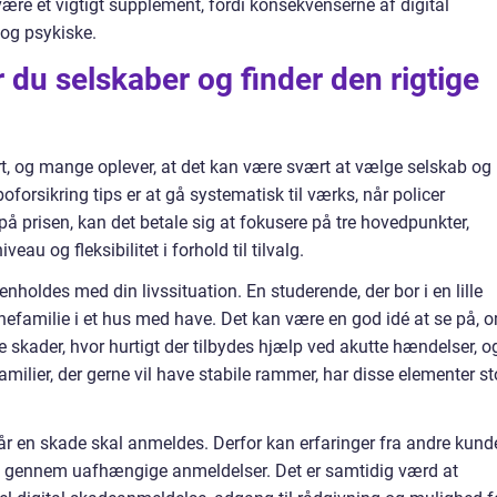
e et vigtigt supplement, fordi konsekvenserne af digital
 og psykiske.
du selskaber og finder den rigtige
rt, og mange oplever, at det kan være svært at vælge selskab og
forsikring tips er at gå systematisk til værks, når policer
på prisen, kan det betale sig at fokusere på tre hovedpunkter,
u og fleksibilitet i forhold til tilvalg.
ldes med din livssituation. En studerende, der bor i en lille
rnefamilie i et hus med have. Det kan være en god idé at se på, 
 skader, hvor hurtigt der tilbydes hjælp ved akutte hændelser, o
amilier, der gerne vil have stabile rammer, har disse elementer st
 når en skade skal anmeldes. Derfor kan erfaringer fra andre kund
el gennem uafhængige anmeldelser. Det er samtidig værd at