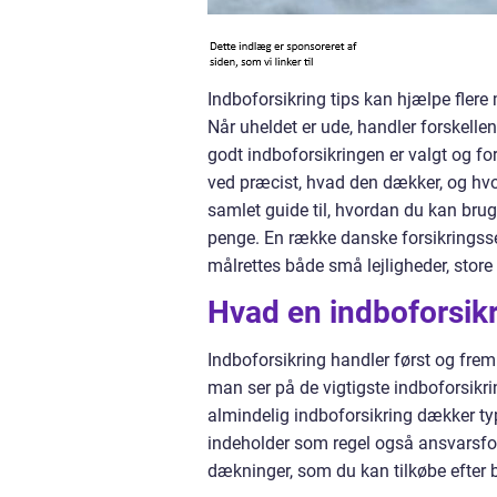
Indboforsikring tips kan hjælpe flere
Når uheldet er ude, handler forskell
godt indboforsikringen er valgt og fo
ved præcist, hvad den dækker, og hvo
samlet guide til, hvordan du kan bru
penge. En række danske forsikringss
målrettes både små lejligheder, store 
Hvad en indboforsik
Indboforsikring handler først og fre
man ser på de vigtigste indboforsikrin
almindelig indboforsikring dækker ty
indeholder som regel også ansvarsfor
dækninger, som du kan tilkøbe efter 