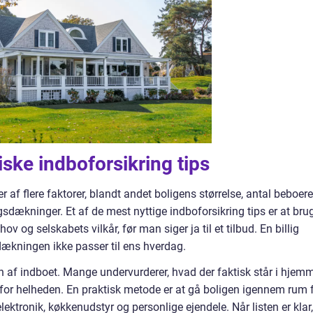
iske indboforsikring tips
af flere faktorer, blandt andet boligens størrelse, antal beboere
gsdækninger. Et af de mest nyttige indboforsikring tips er at bru
 og selskabets vilkår, før man siger ja til et tilbud. En billig
 dækningen ikke passer til ens hverdag.
en af indboet. Mange undervurderer, hvad der faktisk står i hjemm
t for helheden. En praktisk metode er at gå boligen igennem rum 
elektronik, køkkenudstyr og personlige ejendele. Når listen er klar,