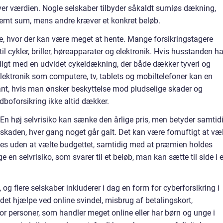
over værdien. Nogle selskaber tilbyder såkaldt sumløs dækning,
temt sum, mens andre kræver et konkret beløb.
e, hvor der kan være meget at hente. Mange forsikringstagere
l cykler, briller, høreapparater og elektronik. Hvis husstanden ha
endigt med en udvidet cykeldækning, der både dækker tyveri og
 elektronik som computere, tv, tablets og mobiltelefoner kan en
ant, hvis man ønsker beskyttelse mod pludselige skader og
dboforsikring ikke altid dækker.
n. En høj selvrisiko kan sænke den årlige pris, men betyder samtidi
f skaden, hver gang noget går galt. Det kan være fornuftigt at væ
tales uden at vælte budgettet, samtidig med at præmien holdes
 en selvrisiko, som svarer til et beløb, man kan sætte til side i 
, og flere selskaber inkluderer i dag en form for cyberforsikring i
et hjælpe ved online svindel, misbrug af betalingskort,
. For personer, som handler meget online eller har børn og unge i