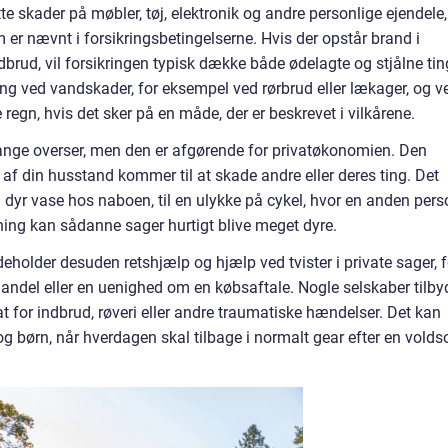
 skader på møbler, tøj, elektronik og andre personlige ejendele,
er nævnt i forsikringsbetingelserne. Hvis der opstår brand i
indbrud, vil forsikringen typisk dække både ødelagte og stjålne tin
g ved vandskader, for eksempel ved rørbrud eller lækager, og v
regn, hvis det sker på en måde, der er beskrevet i vilkårene.
nge overser, men den er afgørende for privatøkonomien. Den
m af din husstand kommer til at skade andre eller deres ting. Det
en dyr vase hos naboen, til en ulykke på cykel, hvor en anden per
ng kan sådanne sager hurtigt blive meget dyre.
holder desuden retshjælp og hjælp ved tvister i private sager, f
andel eller en uenighed om en købsaftale. Nogle selskaber tilby
t for indbrud, røveri eller andre traumatiske hændelser. Det kan
og børn, når hverdagen skal tilbage i normalt gear efter en vold