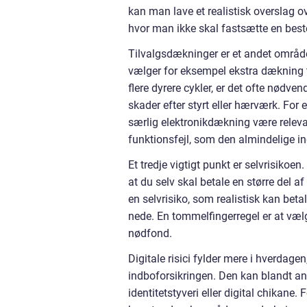
kan man lave et realistisk overslag 
hvor man ikke skal fastsætte en bes
Tilvalgsdækninger er et andet områd
vælger for eksempel ekstra dækning ti
flere dyrere cykler, er det ofte nødv
skader efter styrt eller hærværk. For
særlig elektronikdækning være relev
funktionsfejl, som den almindelige in
Et tredje vigtigt punkt er selvrisikoe
at du selv skal betale en større del a
en selvrisiko, som realistisk kan be
nede. En tommelfingerregel er at vælge
nødfond.
Digitale risici fylder mere i hverdagen
indboforsikringen. Den kan blandt and
identitetstyveri eller digital chikane