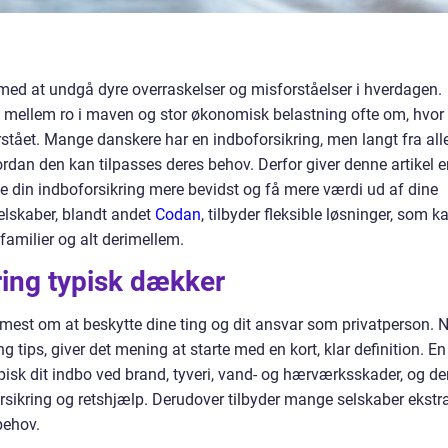
 med at undgå dyre overraskelser og misforståelser i hverdagen.
en mellem ro i maven og stor økonomisk belastning ofte om, hvor
rstået. Mange danskere har en indboforsikring, men langt fra all
rdan den kan tilpasses deres behov. Derfor giver denne artikel e
ge din indboforsikring mere bevidst og få mere værdi ud af dine
elskaber, blandt andet
Codan
, tilbyder fleksible løsninger, som k
familier og alt derimellem.
ring typisk dækker
mmest om at beskytte dine ting og dit ansvar som privatperson. 
g tips, giver det mening at starte med en kort, klar definition. En
pisk dit indbo ved brand, tyveri, vand- og hærværksskader, og de
sikring og retshjælp. Derudover tilbyder mange selskaber ekstr
behov.