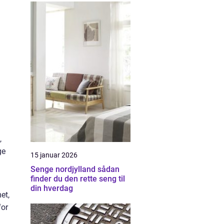
,
ge
15 januar 2026
Senge nordjylland sådan
finder du den rette seng til
din hverdag
et,
for