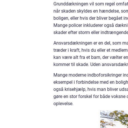
Grunddækningen vil som regel omfatte
når skaden skyldes en hændelse, som 
boligen, eller hvis der bliver begået 
Mange policer inkluderer også dæknin
skader efter storm eller indtrængende 
Ansvarsdækningen er en del, som ma
træder i kraft, hvis du eller et medle
kan være alt fra et barn, der vælter 
kommer til skade. Uden ansvarsdækni
Mange moderne indboforsikringer inde
eksempel i forbindelse med en boligh
også krisehjælp, hvis man bliver udsa
gøre en stor forskel for både voksne 
oplevelse.