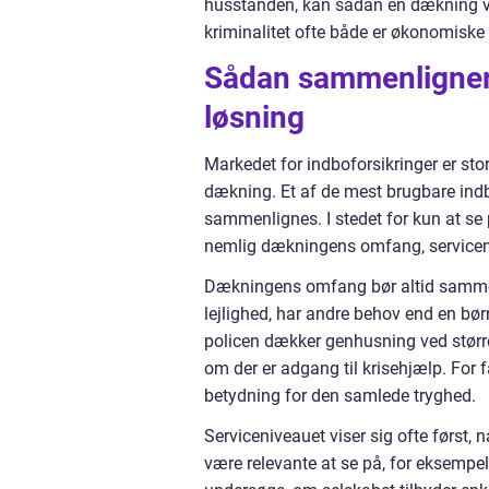
husstanden, kan sådan en dækning vær
kriminalitet ofte både er økonomiske
Sådan sammenligner 
løsning
Markedet for indboforsikringer er sto
dækning. Et af de mest brugbare indbo
sammenlignes. I stedet for kun at se 
nemlig dækningens omfang, servicenivea
Dækningens omfang bør altid sammenho
lejlighed, har andre behov end en bø
policen dækker genhusning ved større
om der er adgang til krisehjælp. For f
betydning for den samlede tryghed.
Serviceniveauet viser sig ofte først,
være relevante at se på, for eksemp