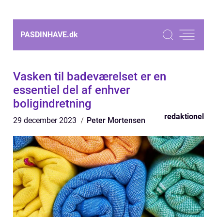
PASDINHAVE.
dk
Vasken til badeværelset er en
essentiel del af enhver
boligindretning
redaktionel
29 december 2023
Peter Mortensen