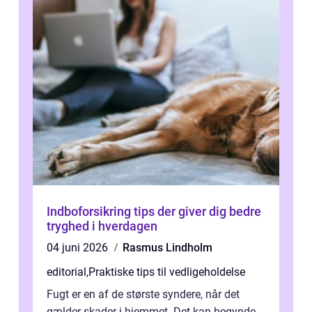
Indboforsikring tips der giver dig bedre
tryghed i hverdagen
04 juni 2026
Rasmus Lindholm
editorial
,
Praktiske tips til vedligeholdelse
Fugt er en af de største syndere, når det
gælder skader i hjemmet. Det kan begynde