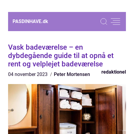
PASDINHAVE.
dk
Vask badeværelse – en
dybdegående guide til at opnå et
rent og velplejet badeværelse
redaktionel
04 november 2023
Peter Mortensen