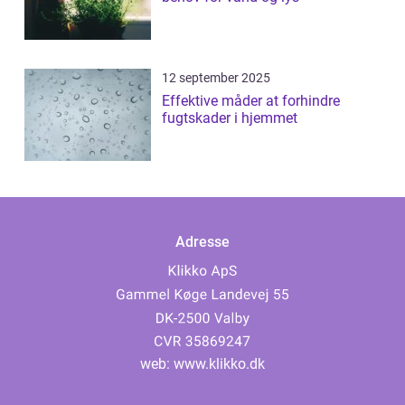
12 september 2025
Effektive måder at forhindre
fugtskader i hjemmet
Adresse
web:
www.klikko.dk