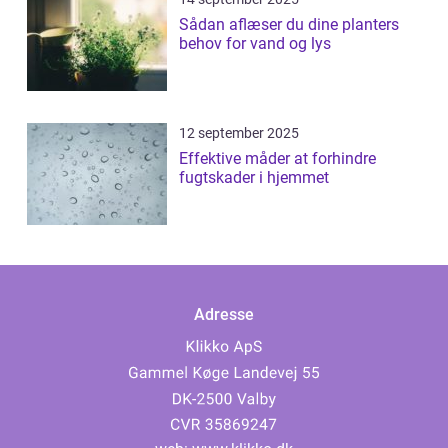
Sådan aflæser du dine planters
behov for vand og lys
12 september 2025
Effektive måder at forhindre
fugtskader i hjemmet
Adresse