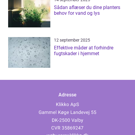
Sådan aflæser du dine planters
behov for vand og lys
12 september 2025
Effektive måder at forhindre
fugtskader i hjemmet
Adresse