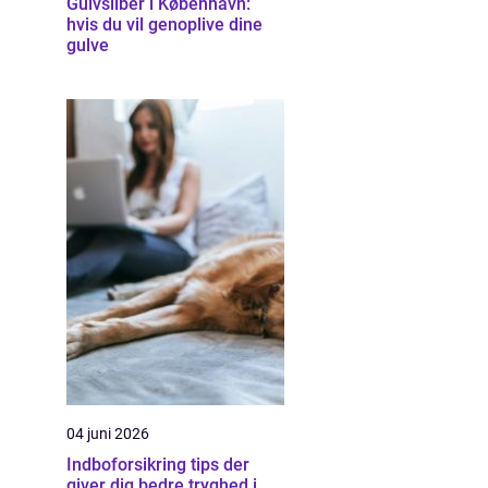
Gulvsliber i København:
hvis du vil genoplive dine
gulve
04 juni 2026
Indboforsikring tips der
giver dig bedre tryghed i