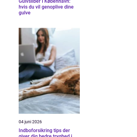
Gulvsliber i København:
hvis du vil genoplive dine
gulve
04 juni 2026
Indboforsikring tips der
giver dig bedre tryghed i