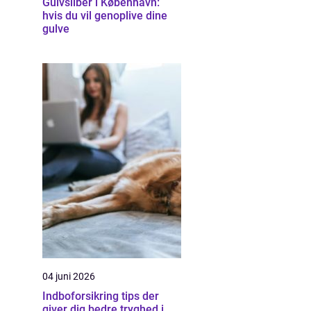
Gulvsliber i København:
hvis du vil genoplive dine
gulve
04 juni 2026
Indboforsikring tips der
giver dig bedre tryghed i