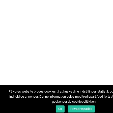
På vores website bruges cookies til at huske dine indstillinger, statistik o
indhold og annoncer. Denne information deles med tredjepart. Ved fortsa
godkender du cookiepolitikken.
Ok
Privatlivspolitik