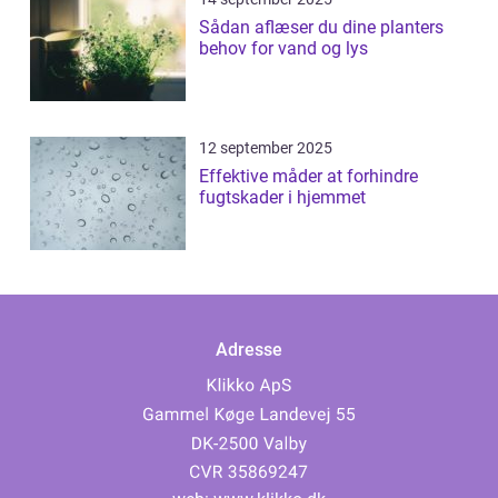
Sådan aflæser du dine planters
behov for vand og lys
12 september 2025
Effektive måder at forhindre
fugtskader i hjemmet
Adresse