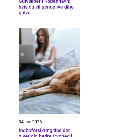
Gulvsliber i København:
hvis du vil genoplive dine
gulve
04 juni 2026
Indboforsikring tips der
giver dig bedre tryghed i