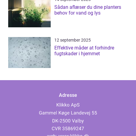
Sådan aflæser du dine planters
behov for vand og lys
12 september 2025
Effektive måder at forhindre
fugtskader i hjemmet
Adresse