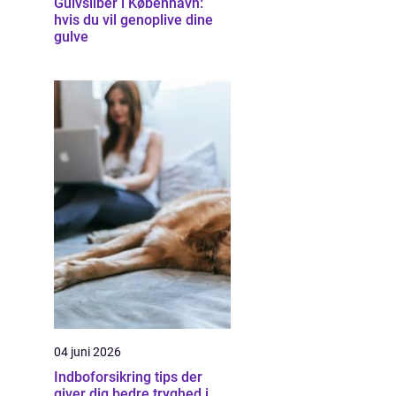
Gulvsliber i København:
hvis du vil genoplive dine
gulve
04 juni 2026
Indboforsikring tips der
giver dig bedre tryghed i