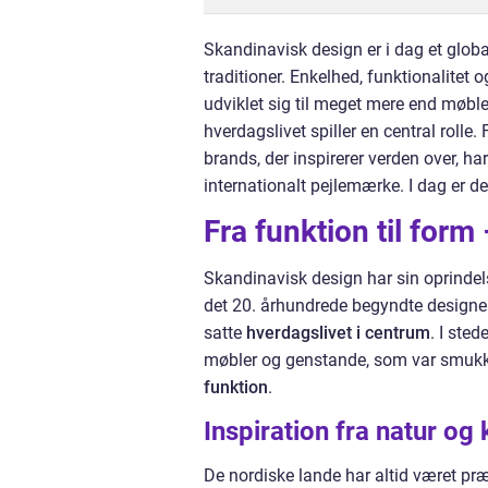
Skandinavisk design er i dag et glob
traditioner. Enkelhed, funktionalitet 
udviklet sig til meget mere end møbler 
hverdagslivet spiller en central rolle
brands, der inspirerer verden over, ha
internationalt pejlemærke. I dag er det
Fra funktion til form
Skandinavisk design har sin oprindels
det 20. århundrede begyndte designer
satte
hverdagslivet i centrum
. I ste
møbler og genstande, som var smukke,
funktion
.
Inspiration fra natur og 
De nordiske lande har altid været pr