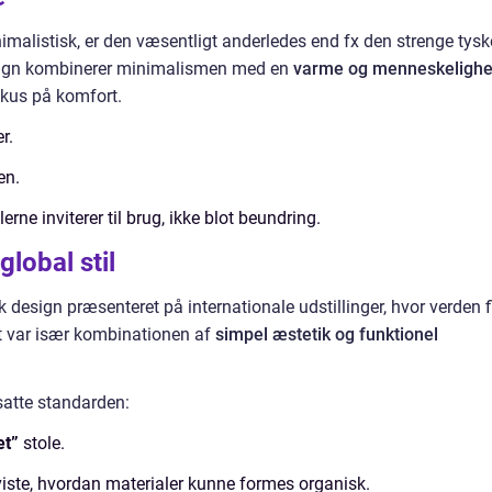
imalistisk, er den væsentligt anderledes end fx den strenge tysk
sign kombinerer minimalismen med en
varme og menneskeligh
okus på komfort.
r.
en.
erne inviterer til brug, ikke blot beundring.
global stil
 design præsenteret på internationale udstillinger, hvor verden f
et var især kombinationen af
simpel æstetik og funktionel
satte standarden:
t”
stole.
 viste, hvordan materialer kunne formes organisk.