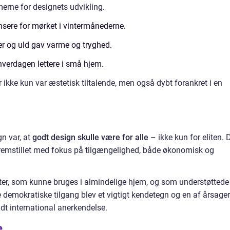
merne for designets udvikling.
nsere for mørket i vintermånederne.
r og uld gav varme og tryghed.
hverdagen lettere i små hjem.
 ikke kun var æstetisk tiltalende, men også dybt forankret i en
n var, at
godt design skulle være for alle
– ikke kun for eliten. 
fremstillet med fokus på tilgængelighed, både økonomisk og
er, som kunne bruges i almindelige hjem, og som understøttede
ne demokratiske tilgang blev et vigtigt kendetegn og en af årsage
ndt international anerkendelse.
e