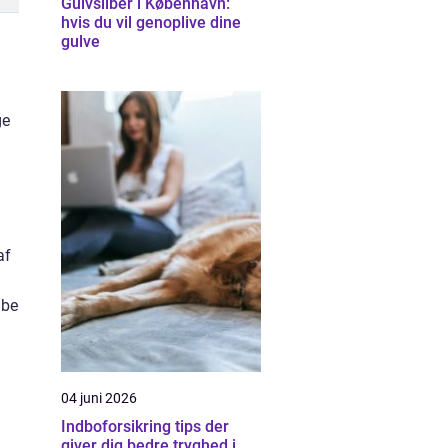
Gulvsliber i København:
hvis du vil genoplive dine
gulve
ge
af
abe
04 juni 2026
Indboforsikring tips der
giver dig bedre tryghed i