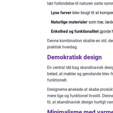
tæt forbindelse til naturen satte ram
Lyse farver
blev brugt til at kompe
Naturlige materialer
som træ, læde
Enkelhed og funktionalitet
gjorde 
Denne kombination skabte en stil, der
praktisk hverdag.
Demokratisk design
En central idé bag skandinavisk desig
betød, at møbler og genstande blev 
funktionelt.
Designerne ønskede at skabe produkt
mere lige og funktionel livsstil. Den
til, at skandinavisk design hurtigt va
Minimalisme med varm