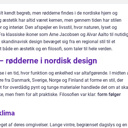
alt kendt begreb, men rødderne findes i de nordiske hjem og
og æstetik har altid været kernen, men gennem tiden har stilen
og interiør. Den afspejler en livsstil, hvor naturen, lyset og
. Fra klassiske ikoner som Arne Jacobsen og Alvar Aalto til nutidi
r skandinavisk design bevæget sig fra en regional stil til et
 både en æstetik og en filosofi, som taler til hele verden.
 – rødderne i nordisk design
e i en tid, hvor funktion og enkelhed var altafgørende. I midten 
e fra Danmark, Sverige, Norge og Finland at forme en stil, der
det for overdådig pynt og tunge materialer handlede det om at sk
 men frem for alt praktiske. Filosofien var klar:
form følger
klima
æget af deres omgivelser. Lange vintre, begrænset dagslys og en