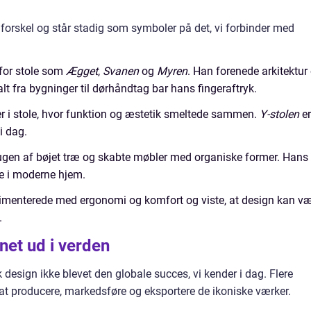
 forskel og står stadig som symboler på det, vi forbinder med
 for stole som
Ægget
,
Svanen
og
Myren
. Han forenede arkitektur
lt fra bygninger til dørhåndtag bar hans fingeraftryk.
er i stole, hvor funktion og æstetik smeltede sammen.
Y-stolen
er
i dag.
ugen af bøjet træ og skabte møbler med organiske former. Hans
re i moderne hjem.
rimenterede med ergonomi og komfort og viste, at design kan v
.
net ud i verden
esign ikke blevet den globale succes, vi kender i dag. Flere
 at producere, markedsføre og eksportere de ikoniske værker.