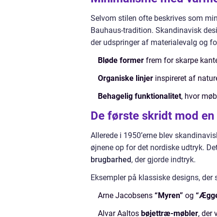
Selvom stilen ofte beskrives som min
Bauhaus-tradition. Skandinavisk de
der udspringer af materialevalg og f
Bløde former
frem for skarpe kante
Organiske linjer
inspireret af natur
Behagelig funktionalitet
, hvor møbl
De første skridt mod en 
Allerede i 1950’erne blev skandinavisk
øjnene op for det nordiske udtryk. D
brugbarhed
, der gjorde indtryk.
Eksempler på klassiske designs, der 
Arne Jacobsens
“Myren”
og
“Ægge
Alvar Aaltos
bøjettræ-møbler
, der