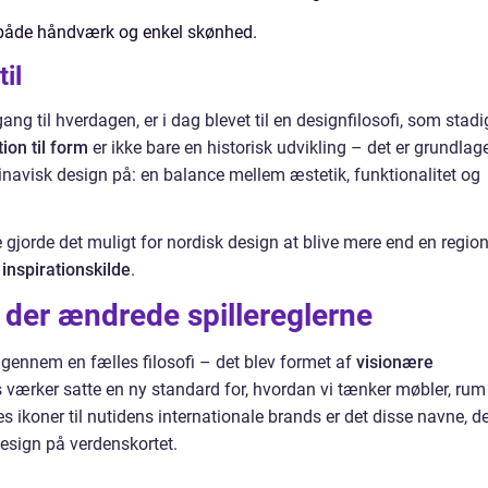
å både håndværk og enkel skønhed.
til
ang til hverdagen, er i dag blevet til en designfilosofi, som stadi
ion til form
er ikke bare en historisk udvikling – det er grundlag
inavisk design på: en balance mellem æstetik, funktionalitet og
e gjorde det muligt for nordisk design at blive mere end en regio
 inspirationskilde
.
 der ændrede spillereglerne
 gennem en fælles filosofi – det blev formet af
visionære
 værker satte en ny standard for, hvordan vi tænker møbler, rum
ikoner til nutidens internationale brands er det disse navne, de
design på verdenskortet.