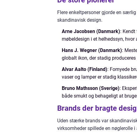
De store pionerer
Flere enkeltpersoner gjorde en særlig
skandinavisk design.
Arne Jacobsen (Danmark)
: Kendt
møbeldesign i et helhedssyn, hvor a
Hans J. Wegner (Danmark)
: Mest
globalt ikon, der stadig produceres 
Alvar Aalto (Finland)
: Fornyede br
vaser og lamper er stadig klassike
Bruno Mathsson (Sverige)
: Ekspe
både smukt og behageligt at bruge
Brands der bragte desig
Uden stærke brands var skandinavisk d
virksomheder spillede en nøglerolle i