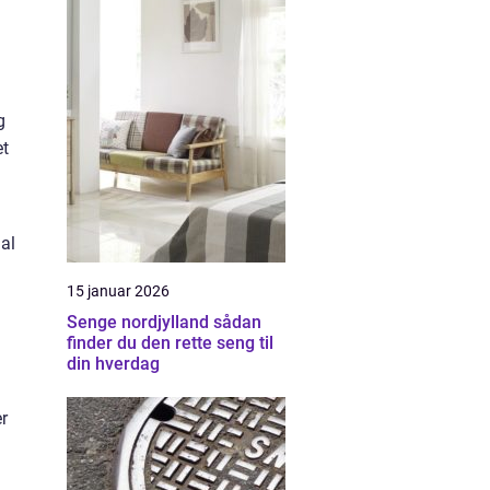
g
et
nal
15 januar 2026
Senge nordjylland sådan
finder du den rette seng til
din hverdag
r