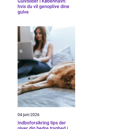
Gulvsliber i København:
hvis du vil genoplive dine
gulve
04 juni 2026
Indboforsikring tips der
giver dig bedre tryghed i