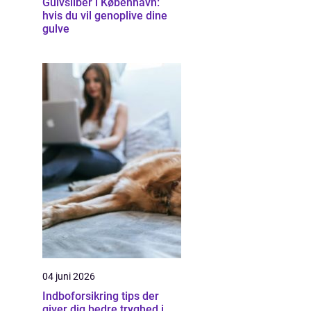
Gulvsliber i København:
hvis du vil genoplive dine
gulve
04 juni 2026
Indboforsikring tips der
giver dig bedre tryghed i