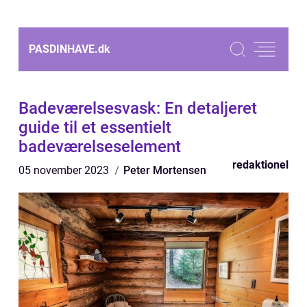
PASDINHAVE.
dk
Badeværelsesvask: En detaljeret
guide til et essentielt
badeværelseselement
redaktionel
05 november 2023
Peter Mortensen