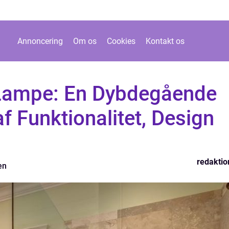
Annoncering
Om os
Cookies
Kontakt os
Lampe: En Dybdegående
 Funktionalitet, Design
redaktio
en