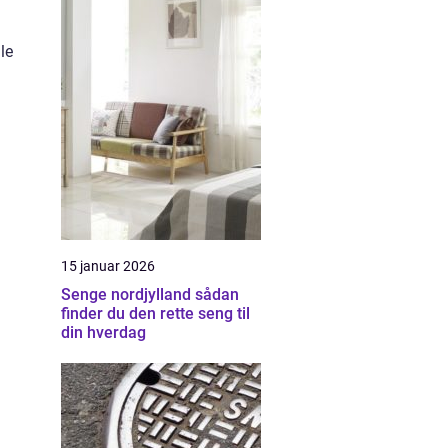
le
g
g
15 januar 2026
Senge nordjylland sådan
finder du den rette seng til
din hverdag