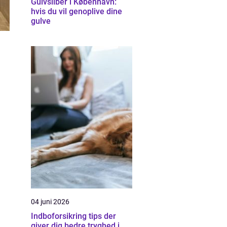
Gulvsliber i København:
hvis du vil genoplive dine
gulve
04 juni 2026
Indboforsikring tips der
giver dig bedre tryghed i