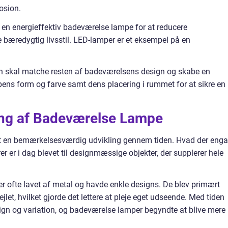
osion.
 en energieffektiv badeværelse lampe for at reducere
e bæredygtig livsstil. LED-lamper er et eksempel på en
n skal matche resten af badeværelsens design og skabe en
ens form og farve samt dens placering i rummet for at sikre en
ng af Badeværelse Lampe
 en bemærkelsesværdig udvikling gennem tiden. Hvad der eng
r er i dag blevet til designmæssige objekter, der supplerer hele
 ofte lavet af metal og havde enkle designs. De blev primært
jlet, hvilket gjorde det lettere at pleje eget udseende. Med tiden
sign og variation, og badeværelse lamper begyndte at blive mere