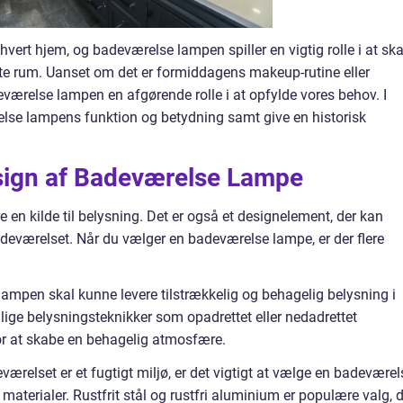
hvert hjem, og badeværelse lampen spiller en vigtig rolle i at sk
tte rum. Uanset om det er formiddagens makeup-rutine eller
deværelse lampen en afgørende rolle i at opfylde vores behov. I
relse lampens funktion og betydning samt give en historisk
esign af Badeværelse Lampe
en kilde til belysning. Det er også et designelement, der kan
 badeværelset. Når du vælger en badeværelse lampe, er der flere
ampen skal kunne levere tilstrækkelig og behagelig belysning i
lige belysningsteknikker som opadrettet eller nedadrettet
or at skabe en behagelig atmosfære.
relset er et fugtigt miljø, er det vigtigt at vælge en badeværel
 materialer. Rustfrit stål og rustfri aluminium er populære valg, 