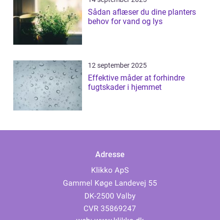
Sådan aflæser du dine planters
behov for vand og lys
12 september 2025
Effektive måder at forhindre
fugtskader i hjemmet
Adresse