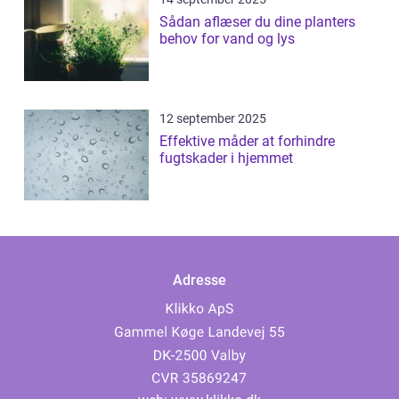
Sådan aflæser du dine planters
behov for vand og lys
12 september 2025
Effektive måder at forhindre
fugtskader i hjemmet
Adresse