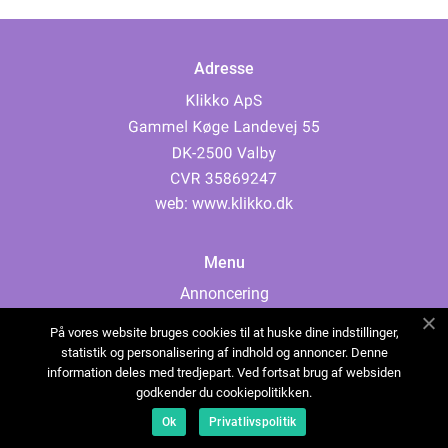
Adresse
web:
www.klikko.dk
Menu
Annoncering
Om os
På vores website bruges cookies til at huske dine indstillinger,
Cookies
statistik og personalisering af indhold og annoncer. Denne
information deles med tredjepart. Ved fortsat brug af websiden
Kontakt os
godkender du cookiepolitikken.
Sitemap
Ok
Privatlivspolitik