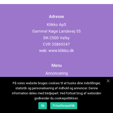
Adresse
web:
www.klikko.dk
Menu
Annoncering
Om os
På vores website bruges cookies til at huske dine indstillinger,
Cookies
statistik og personalisering af indhold og annoncer. Denne
information deles med tredjepart. Ved fortsat brug af websiden
Kontakt os
godkender du cookiepolitikken.
Sitemap
Ok
Privatlivspolitik