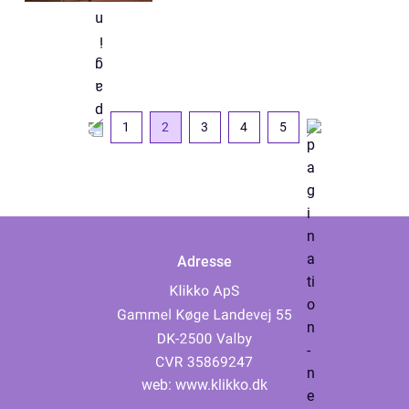
1
2
3
4
5
Adresse
web:
www.klikko.dk